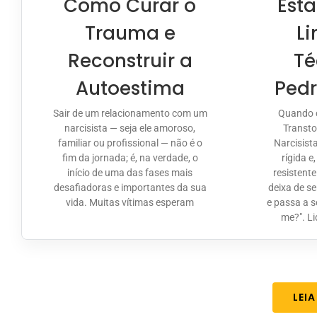
Como Curar o
Est
Trauma e
Li
Reconstruir a
Té
Autoestima
Pedr
Sair de um relacionamento com um
Quando 
narcisista — seja ele amoroso,
Transto
familiar ou profissional — não é o
Narcisist
fim da jornada; é, na verdade, o
rígida e
início de uma das fases mais
resistent
desafiadoras e importantes da sua
deixa de s
vida. Muitas vítimas esperam
e passa a 
me?". L
LEI