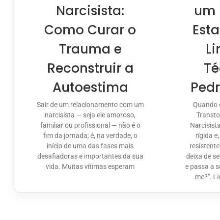
Narcisista:
um 
Como Curar o
Est
Trauma e
Li
Reconstruir a
Té
Autoestima
Pedr
Sair de um relacionamento com um
Quando 
narcisista — seja ele amoroso,
Transto
familiar ou profissional — não é o
Narcisist
fim da jornada; é, na verdade, o
rígida e
início de uma das fases mais
resistent
desafiadoras e importantes da sua
deixa de s
vida. Muitas vítimas esperam
e passa a 
me?". L