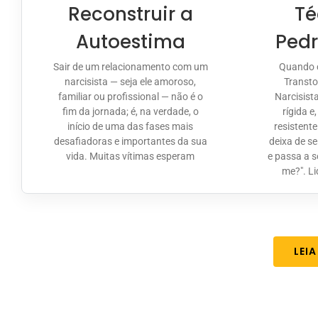
Reconstruir a
Té
Autoestima
Pedr
Sair de um relacionamento com um
Quando 
narcisista — seja ele amoroso,
Transto
familiar ou profissional — não é o
Narcisist
fim da jornada; é, na verdade, o
rígida e
início de uma das fases mais
resistent
desafiadoras e importantes da sua
deixa de s
vida. Muitas vítimas esperam
e passa a 
me?". L
LEI