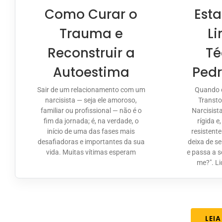
Como Curar o
Est
Trauma e
Li
Reconstruir a
Té
Autoestima
Pedr
Sair de um relacionamento com um
Quando 
narcisista — seja ele amoroso,
Transto
familiar ou profissional — não é o
Narcisist
fim da jornada; é, na verdade, o
rígida e
início de uma das fases mais
resistent
desafiadoras e importantes da sua
deixa de s
vida. Muitas vítimas esperam
e passa a 
me?". L
LEI