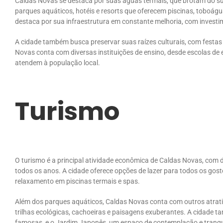
Caldas Novas se destaca por suas águas termais, que brotam do su
parques aquáticos, hotéis e resorts que oferecem piscinas, toboág
destaca por sua infraestrutura em constante melhoria, com invest
A cidade também busca preservar suas raízes culturais, com festas t
Novas conta com diversas instituições de ensino, desde escolas de 
atendem à população local.
Turismo
O turismo é a principal atividade econômica de Caldas Novas, com 
todos os anos. A cidade oferece opções de lazer para todos os gos
relaxamento em piscinas termais e spas.
Além dos parques aquáticos, Caldas Novas conta com outros atrativ
trilhas ecológicas, cachoeiras e paisagens exuberantes. A cidade 
famosas, e o Jardim Japonês, um espaço de contemplação e tranqu