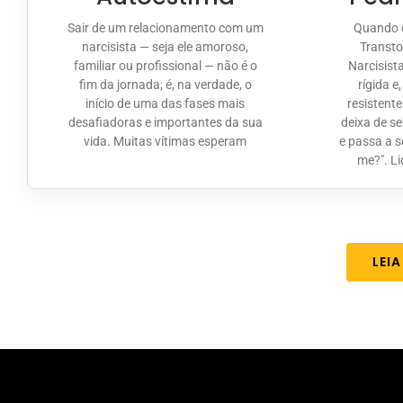
Sair de um relacionamento com um
Quando 
narcisista — seja ele amoroso,
Transto
familiar ou profissional — não é o
Narcisist
fim da jornada; é, na verdade, o
rígida e
início de uma das fases mais
resistent
desafiadoras e importantes da sua
deixa de s
vida. Muitas vítimas esperam
e passa a 
me?". L
LEI