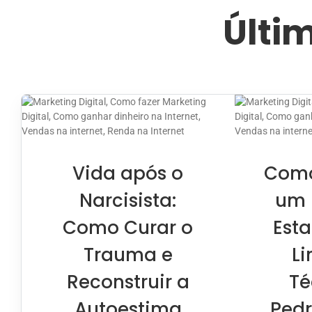
Últi
Vida após o
Como
Narcisista:
um 
Como Curar o
Est
Trauma e
Li
Reconstruir a
Té
Autoestima
Pedr